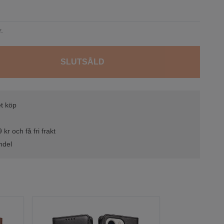
r.
SLUTSÅLD
t köp
kr och få fri frakt
ndel