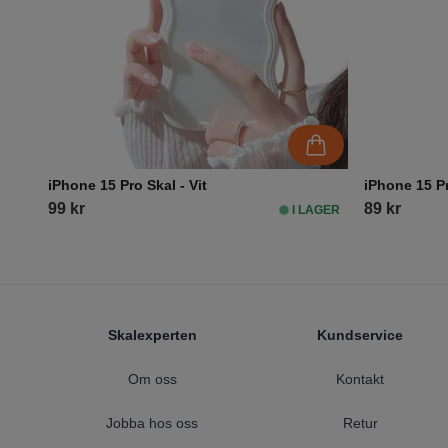
iPhone 15 Pro Skal - Vit
iPhone 15 P
99 kr
89 kr
I LAGER
Footer
Skalexperten
Kundservice
Om oss
Kontakt
Jobba hos oss
Retur