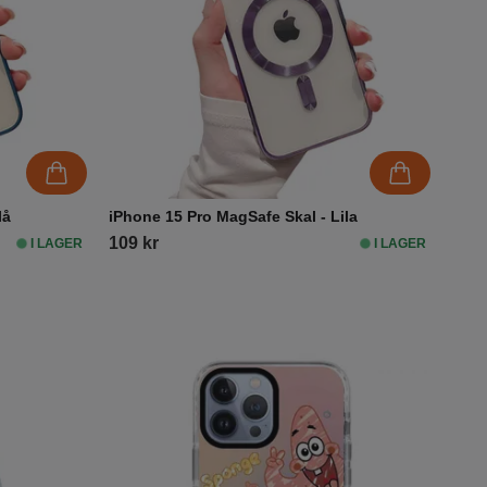
lå
iPhone 15 Pro MagSafe Skal - Lila
109 kr
I LAGER
I LAGER