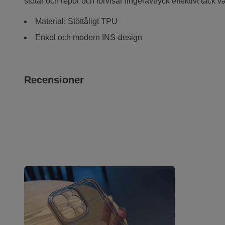
stötar och repor och förvisar fingeravtryck effektivt tack v
Material: Stöttåligt TPU
Enkel och modern INS-design
Recensioner