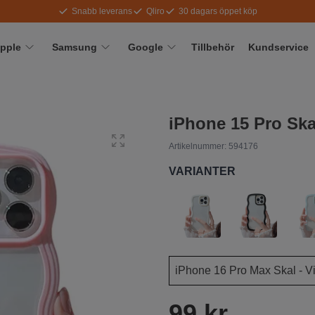
Snabb leverans
Qliro
30 dagars öppet köp
pple
Samsung
Google
Tillbehör
Kundservice
iPhone 15 Pro Ska
Artikelnummer:
594176
VARIANTER
99 kr