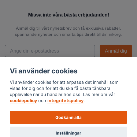
Missa inte våra bästa erbjudanden!
Anmäl dig till vårt nyhetsbrev och få exklusiva rabatter,
spännande nyheter och smarta tips direkt till din inkorg.
Anmäl dig
📬 Vi skickar endast relevanta nyheter och du kan när som helst avsluta
Vi använder cookies
prenumerationen.
Vi använder cookies för att anpassa det innehåll som
visas för dig och för att du ska få bästa tänkbara
upplevelse när du handlar hos oss. Läs mer om vår
cookiepolicy
och
integritetspolicy
.
Godkänn alla
Inställningar
© 2026 Skalexperten Sverige AB - Org.nr 559494-1576