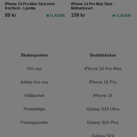
iPhone 14 Pro Max Skal med
iPhone 14 Pro Max Skal -
Kortfack - Ljuslila
Midnattsvart
89 kr
109 kr
I LAGER
I LAGER
Footer
Skalexperten
Snabblänkar
Om oss
iPhone 16 Pro Max
Jobba hos oss
iPhone 16 Pro
Hållbarhet
iPhone 16
Produkttips
Galaxy S24 Ultra
Företagsorder
Galaxy S24 Plus
Galaxy S24