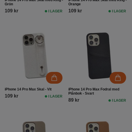
Grön
Orange
109 kr
109 kr
I LAGER
I LAGER
iPhone 14 Pro Max Skal - Vit
iPhone 14 Pro Max Fodral med
Plånbok - Svart
109 kr
I LAGER
89 kr
I LAGER