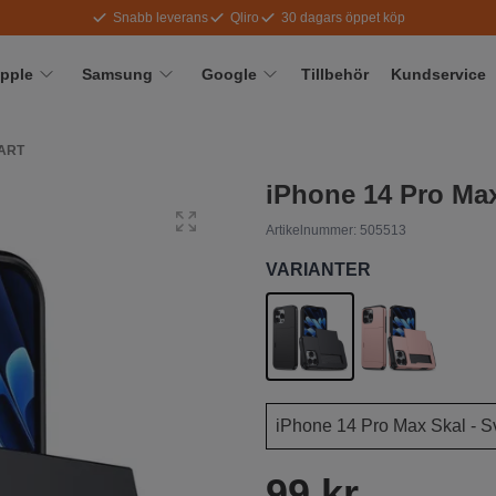
Snabb leverans
Qliro
30 dagars öppet köp
pple
Samsung
Google
Tillbehör
Kundservice
VART
iPhone 14 Pro Max
Artikelnummer:
505513
VARIANTER
99 kr