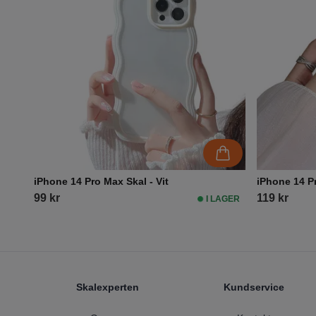
iPhone 14 Pro Max Skal - Vit
iPhone 14 Pr
99 kr
119 kr
I LAGER
Footer
Skalexperten
Kundservice