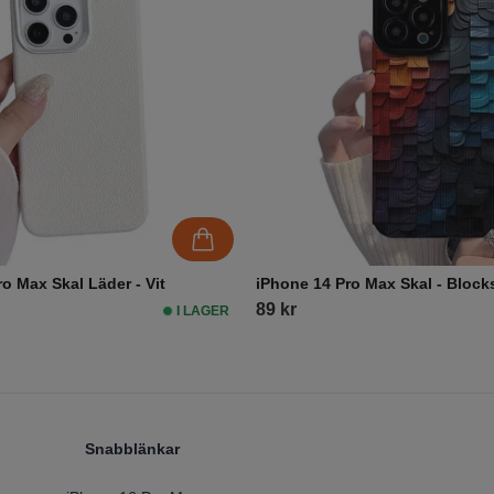
o Max Skal Läder - Vit
iPhone 14 Pro Max Skal - Block
89 kr
I LAGER
Snabblänkar