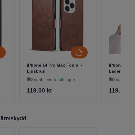
-
iPhone 14 Pro Max Fodral -
iPhone 14 P
Ljusbrun
Läder - Svart
Snabb leverans
I lager
Snabb leve
119.00 kr
119.00 kr
Skärmskydd