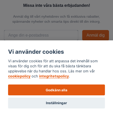
Missa inte våra bästa erbjudanden!
Anmäl dig till vårt nyhetsbrev och få exklusiva rabatter,
spännande nyheter och smarta tips direkt till din inkorg.
Anmäl dig
📬 Vi skickar endast relevanta nyheter och du kan när som helst avsluta
Vi använder cookies
prenumerationen.
Vi använder cookies för att anpassa det innehåll som
visas för dig och för att du ska få bästa tänkbara
upplevelse när du handlar hos oss. Läs mer om vår
cookiepolicy
och
integritetspolicy
.
Godkänn alla
Inställningar
© 2026 Skalexperten Sverige AB - Org.nr 559494-1576