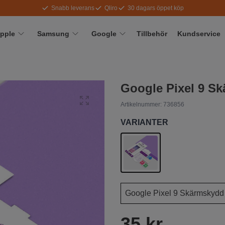
Snabb leverans
Qliro
30 dagars öppet köp
pple
Samsung
Google
Tillbehör
Kundservice
Google Pixel 9 S
Artikelnummer:
736856
VARIANTER
35 kr