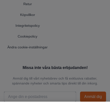
Retur
Köpvillkor
Integritetspolicy
Cookiepolicy
Ändra cookie-inställningar
Missa inte våra bästa erbjudanden!
Anmäl dig till vårt nyhetsbrev och få exklusiva rabatter,
spännande nyheter och smarta tips direkt till din inkorg.
Anmäl dig
📬 Vi skickar endast relevanta nyheter och du kan när som helst avsluta