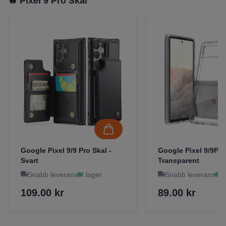
🔥 Pixel 9 Pro Skal
Google Pixel 9/9 Pro Skal -
Google Pixel 9/9Pro
Svart
Transparent
Snabb leverans
I lager
Snabb leverans
I 
109.00 kr
89.00 kr