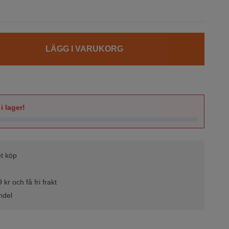
LÄGG I VARUKORG
i lager!
t köp
kr och få fri frakt
ndel