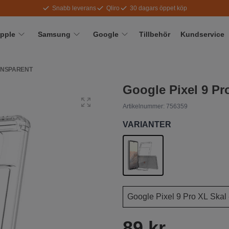
Snabb leverans
Qliro
30 dagars öppet köp
pple
Samsung
Google
Tillbehör
Kundservice
RANSPARENT
Google Pixel 9 Pr
Artikelnummer:
756359
VARIANTER
89 kr