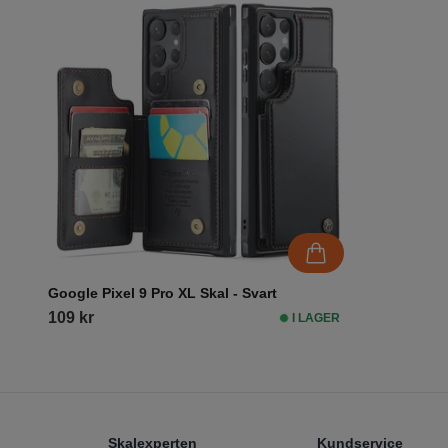
Google Pixel 9 Pro XL Skal - Svart
109 kr
I LAGER
Footer
Skalexperten
Kundservice