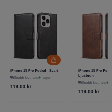
iPhone 15 Pro Fodral - Svart
iPhone 15 Pro Fodra
Ljusbrun
Snabb leverans
I lager
Snabb leverans
I 
119.00 kr
119.00 kr