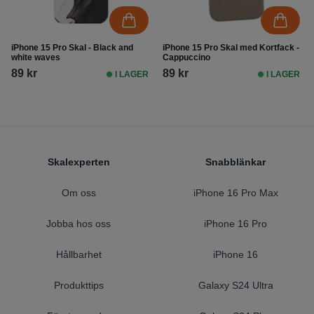
iPhone 15 Pro Skal - Black and
iPhone 15 Pro Skal med Kortfack -
white waves
Cappuccino
89 kr
89 kr
I LAGER
I LAGER
Footer
Skalexperten
Snabblänkar
Om oss
iPhone 16 Pro Max
Jobba hos oss
iPhone 16 Pro
Hållbarhet
iPhone 16
Produkttips
Galaxy S24 Ultra