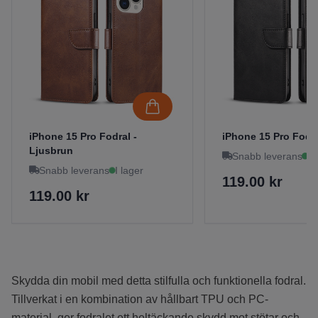
iPhone 15 Pro Fodral -
iPhone 15 Pro Fodra
Ljusbrun
Snabb leverans
I 
Snabb leverans
I lager
119.00 kr
119.00 kr
Skydda din mobil med detta stilfulla och funktionella fodral.
Tillverkat i en kombination av hållbart TPU och PC-
material, ger fodralet ett heltäckande skydd mot stötar och