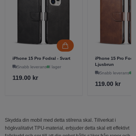
iPhone 15 Pro Fodral - Svart
iPhone 15 Pro Fodra
Ljusbrun
Snabb leverans
I lager
Snabb leverans
I 
119.00 kr
119.00 kr
Skydda din mobil med detta stilrena skal. Tillverkat i
högkvalitativt TPU-material, erbjuder detta skal ett effektivt
fallskydd och ser till att din enhet hålls säker från repor och