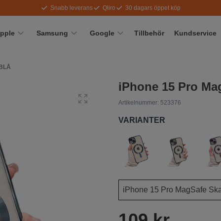
Snabb leverans
Qliro
30 dagars öppet köp
pple
Samsung
Google
Tillbehör
Kundservice
SBLÅ
iPhone 15 Pro Mag
Artikelnummer:
523376
VARIANTER
109 kr