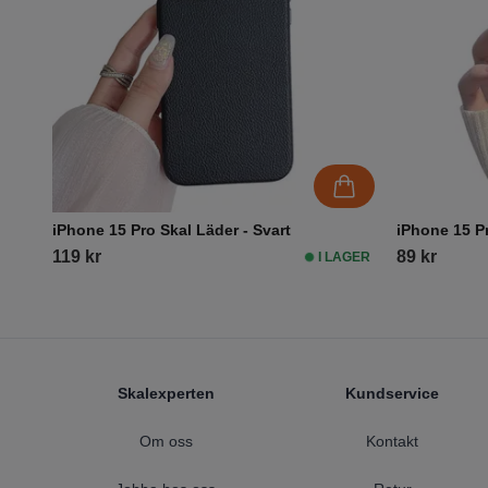
iPhone 15 Pro Skal Läder - Svart
iPhone 15 Pr
119 kr
89 kr
I LAGER
Footer
Skalexperten
Kundservice
Om oss
Kontakt