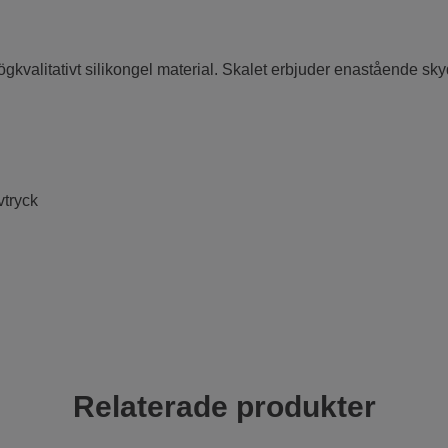
högkvalitativt silikongel material. Skalet erbjuder enastående s
vtryck
Relaterade produkter