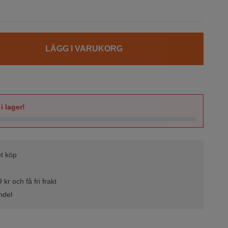
LÄGG I VARUKORG
i lager!
t köp
kr och få fri frakt
ndel