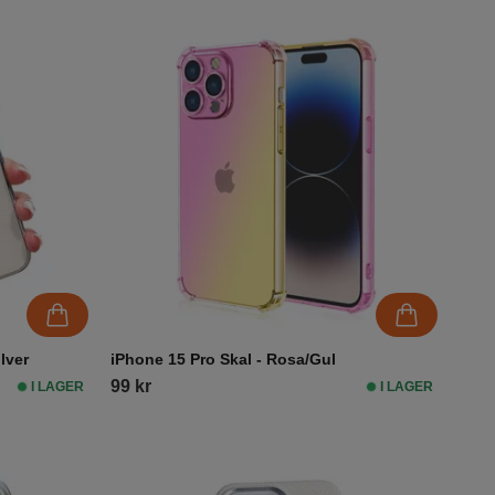
lver
iPhone 15 Pro Skal - Rosa/Gul
99 kr
I LAGER
I LAGER