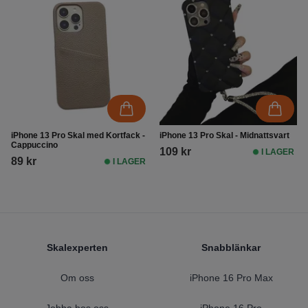
iPhone 13 Pro Skal med Kortfack -
iPhone 13 Pro Skal - Midnattsvart
Cappuccino
109 kr
I LAGER
89 kr
I LAGER
Footer
Skalexperten
Snabblänkar
Om oss
iPhone 16 Pro Max