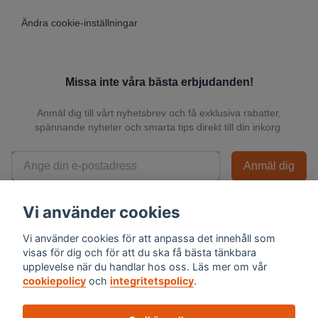
Ändra cookie-inställningar
Missa inte våra bästa erbjudanden!
Anmäl dig till vårt nyhetsbrev och få exklusiva rabatter,
spännande nyheter och smarta tips direkt till din inkorg.
Anmäl dig
📬 Vi skickar endast relevanta nyheter och du kan när som helst avsluta
Vi använder cookies
prenumerationen.
Vi använder cookies för att anpassa det innehåll som
visas för dig och för att du ska få bästa tänkbara
upplevelse när du handlar hos oss. Läs mer om vår
cookiepolicy
och
integritetspolicy
.