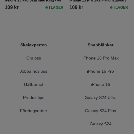
iPhone 13 Pro Skal med Ring - Vit
iPhone 13 Pro Skal - Midnattsvart
109 kr
109 kr
I LAGER
I LAGER
Footer
Skalexperten
Snabblänkar
Om oss
iPhone 16 Pro Max
Jobba hos oss
iPhone 16 Pro
Hållbarhet
iPhone 16
Produkttips
Galaxy S24 Ultra
Företagsorder
Galaxy S24 Plus
Galaxy S24