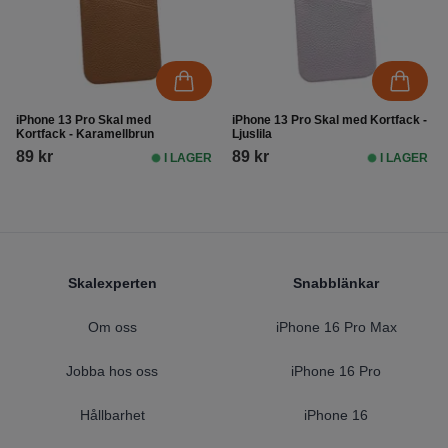
iPhone 13 Pro Skal med
iPhone 13 Pro Skal med Kortfack -
Kortfack - Karamellbrun
Ljuslila
89 kr
89 kr
I LAGER
I LAGER
Footer
Skalexperten
Snabblänkar
Om oss
iPhone 16 Pro Max
Jobba hos oss
iPhone 16 Pro
Hållbarhet
iPhone 16