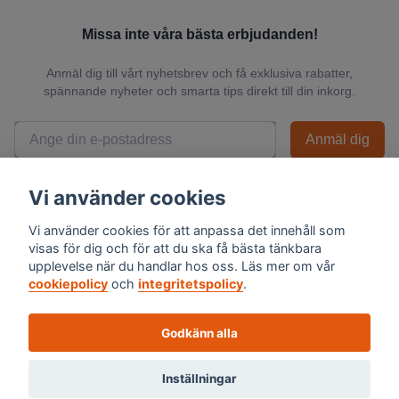
Missa inte våra bästa erbjudanden!
Anmäl dig till vårt nyhetsbrev och få exklusiva rabatter,
spännande nyheter och smarta tips direkt till din inkorg.
Anmäl dig
📬 Vi skickar endast relevanta nyheter och du kan när som helst avsluta
Vi använder cookies
prenumerationen.
Vi använder cookies för att anpassa det innehåll som
visas för dig och för att du ska få bästa tänkbara
upplevelse när du handlar hos oss. Läs mer om vår
cookiepolicy
och
integritetspolicy
.
Godkänn alla
Inställningar
© 2026 Skalexperten Sverige AB - Org.nr 559494-1576