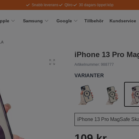
Snabb leverans
Qliro
30 dagars öppet köp
pple
Samsung
Google
Tillbehör
Kundservice
LA
iPhone 13 Pro Mag
Artikelnummer:
988777
VARIANTER
109 kr