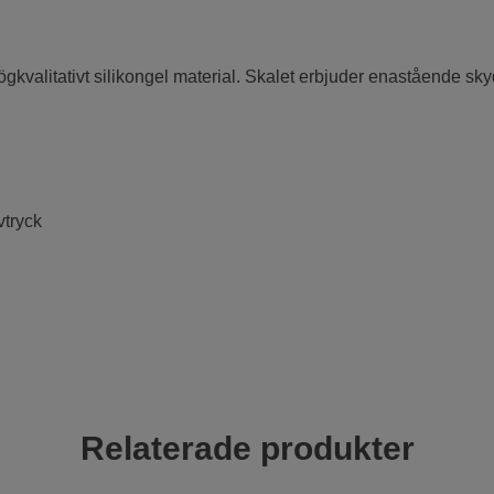
högkvalitativt silikongel material. Skalet erbjuder enastående s
vtryck
Relaterade produkter