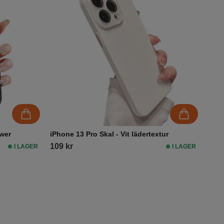
ower
iPhone 13 Pro Skal - Vit lädertextur
109 kr
I LAGER
I LAGER