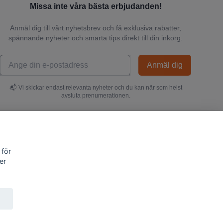
Missa inte våra bästa erbjudanden!
Anmäl dig till vårt nyhetsbrev och få exklusiva rabatter,
spännande nyheter och smarta tips direkt till din inkorg.
Anmäl dig
📬 Vi skickar endast relevanta nyheter och du kan när som helst
avsluta prenumerationen.
 för
er