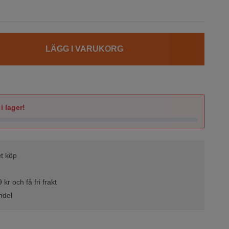
LÄGG I VARUKORG
i lager!
t köp
kr och få fri frakt
ndel