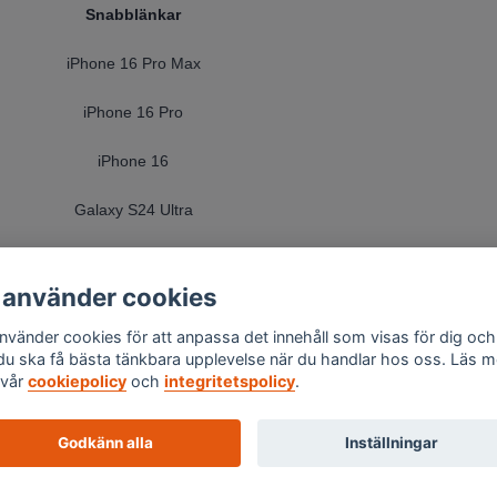
Snabblänkar
iPhone 16 Pro Max
iPhone 16 Pro
iPhone 16
Galaxy S24 Ultra
Galaxy S24 Plus
 använder cookies
Galaxy S24
använder cookies för att anpassa det innehåll som visas för dig och
 du ska få bästa tänkbara upplevelse när du handlar hos oss. Läs m
vår
cookiepolicy
och
integritetspolicy
.
Godkänn alla
Inställningar
© 2026 Skalexperten Sverige AB - Org.nr 559494-1576