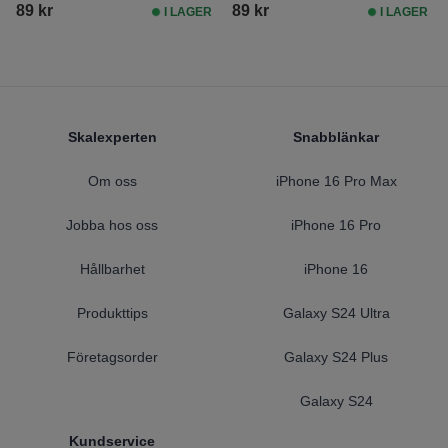
89 kr
89 kr
I LAGER
I LAGER
Footer
Skalexperten
Snabblänkar
Om oss
iPhone 16 Pro Max
Jobba hos oss
iPhone 16 Pro
Hållbarhet
iPhone 16
Produkttips
Galaxy S24 Ultra
Företagsorder
Galaxy S24 Plus
Galaxy S24
Kundservice