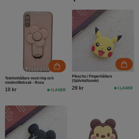
Pikachu / Fingerhållare
Telefonhållare med ring och
(Självhäftande)
vindmöllleksak - Rosa
29 kr
I LAGER
10 kr
I LAGER