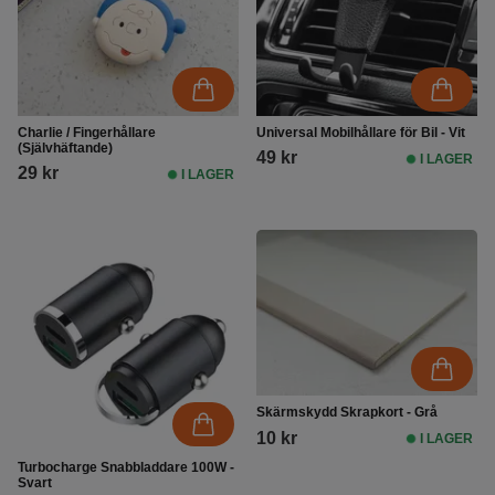
Charlie / Fingerhållare
Universal Mobilhållare för Bil - Vit
(Självhäftande)
49 kr
I LAGER
29 kr
I LAGER
Skärmskydd Skrapkort - Grå
10 kr
I LAGER
Turbocharge Snabbladdare 100W -
Svart