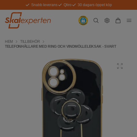
Snabb leverans
Qliro
30 dagars öppet köp
HEM
TILLBEHÖR
TELEFONHÅLLARE MED RING OCH VINDMÖLLELEKSAK - SVART