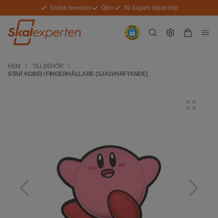
Snabb leverans
Qliro
30 dagars öppet köp
HEM
TILLBEHÖR
STAR KOBEI / FINGERHÅLLARE (SJÄLVHÄFTANDE)