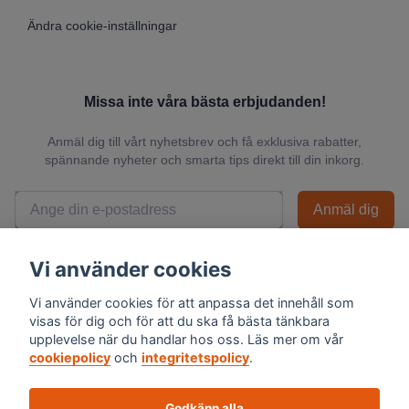
Ändra cookie-inställningar
Missa inte våra bästa erbjudanden!
Anmäl dig till vårt nyhetsbrev och få exklusiva rabatter,
spännande nyheter och smarta tips direkt till din inkorg.
Anmäl dig
📬 Vi skickar endast relevanta nyheter och du kan när som helst avsluta
Vi använder cookies
prenumerationen.
Vi använder cookies för att anpassa det innehåll som
visas för dig och för att du ska få bästa tänkbara
upplevelse när du handlar hos oss. Läs mer om vår
cookiepolicy
och
integritetspolicy
.
Godkänn alla