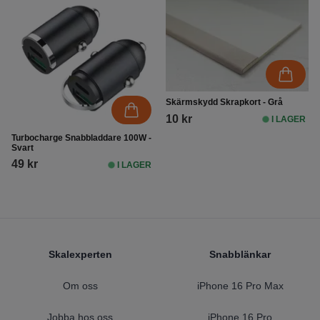
Skärmskydd Skrapkort - Grå
10 kr
I LAGER
Turbocharge Snabbladdare 100W -
Svart
49 kr
I LAGER
Footer
Skalexperten
Snabblänkar
Om oss
iPhone 16 Pro Max
Jobba hos oss
iPhone 16 Pro