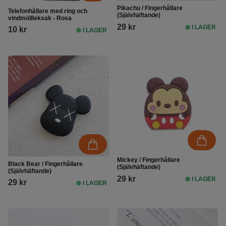
Pikachu / Fingerhållare
Telefonhållare med ring och
(Självhäftande)
vindmöllleksak - Rosa
29 kr
I LAGER
10 kr
I LAGER
Mickey / Fingerhållare
Black Bear / Fingerhållare
(Självhäftande)
(Självhäftande)
29 kr
I LAGER
29 kr
I LAGER