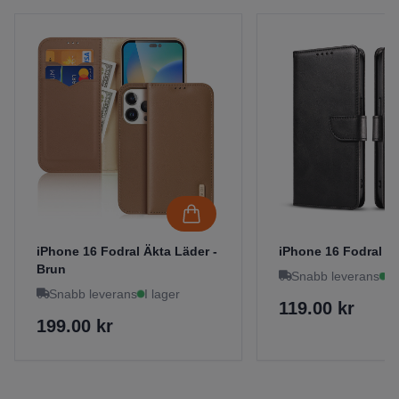
iPhone 16 Fodral Äkta Läder -
iPhone 16 Fodral - 
Brun
Snabb leverans
I 
Snabb leverans
I lager
119.00 kr
199.00 kr