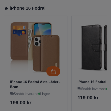
🔥 iPhone 16 Fodral
iPhone 16 Fodral Äkta Läder -
iPhone 16 Fodral - 
Brun
Snabb leverans
I 
Snabb leverans
I lager
119.00 kr
199.00 kr