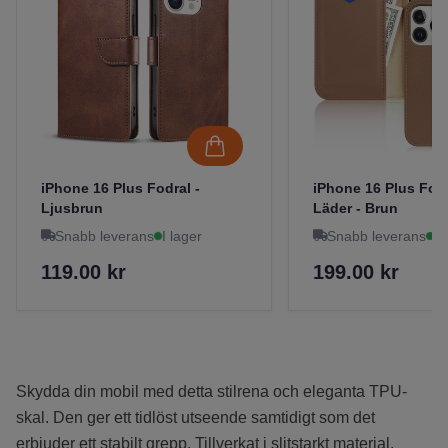
iPhone 16 Plus Fodral -
iPhone 16 Plus Fod
Ljusbrun
Läder - Brun
Snabb leverans
I lager
Snabb leverans
I 
119.00 kr
199.00 kr
Skydda din mobil med detta stilrena och eleganta TPU-
skal. Den ger ett tidlöst utseende samtidigt som det
erbjuder ett stabilt grepp. Tillverkat i slitstarkt material,