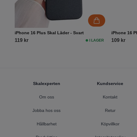
iPhone 16 Plus Skal Läder - Svart
iPhone 16 Pl
119 kr
109 kr
I LAGER
Footer
Skalexperten
Kundservice
Om oss
Kontakt
Jobba hos oss
Retur
Hållbarhet
Köpvillkor