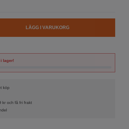
LÄGG I VARUKORG
i lager!
t köp
kr och få fri frakt
ndel