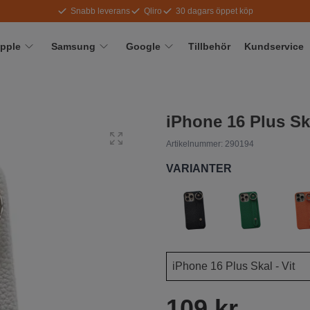
Snabb leverans
Qliro
30 dagars öppet köp
pple
Samsung
Google
Tillbehör
Kundservice
iPhone 16 Plus Ska
Artikelnummer:
290194
VARIANTER
109 kr