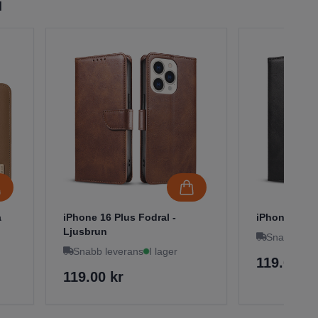
l
a
iPhone 16 Plus Fodral -
iPhone 16 Pl
Ljusbrun
Snabb leve
Snabb leverans
I lager
119.00 kr
119.00 kr