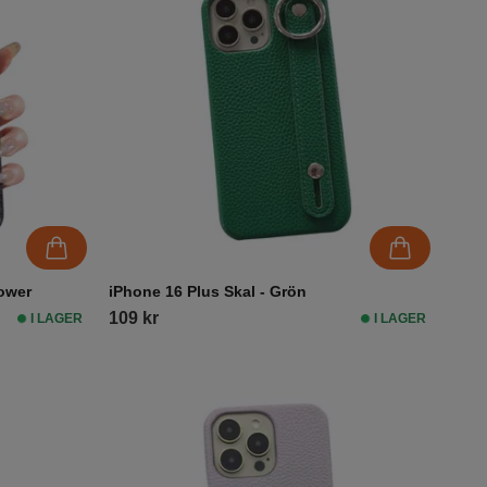
lower
iPhone 16 Plus Skal - Grön
109 kr
I LAGER
I LAGER