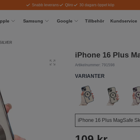
Snabb leverans
Qliro
30 dagars öppet köp
pple
Samsung
Google
Tillbehör
Kundservice
SILVER
iPhone 16 Plus Ma
Artikelnummer:
791598
VARIANTER
109 kr