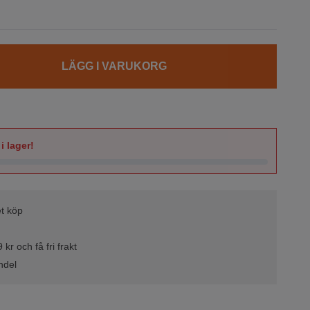
LÄGG I VARUKORG
i lager!
t köp
kr och få fri frakt
ndel