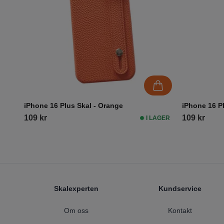
iPhone 16 Plus Skal - Orange
iPhone 16 Pl
109 kr
109 kr
I LAGER
Footer
Skalexperten
Kundservice
Om oss
Kontakt