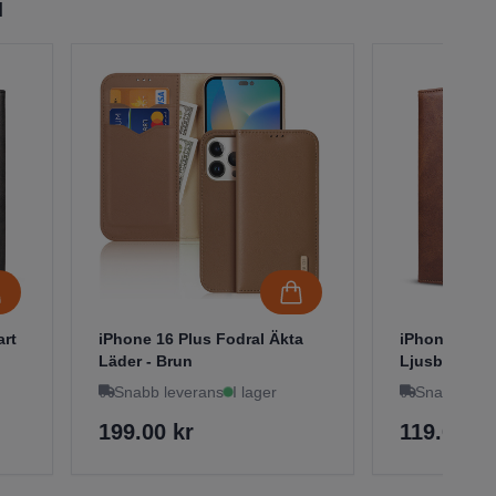
l
art
iPhone 16 Plus Fodral Äkta
iPhone 16 Pl
Läder - Brun
Ljusbrun
Snabb leverans
I lager
Snabb leve
199.00 kr
119.00 kr