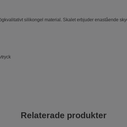
högkvalitativt silikongel material. Skalet erbjuder enastående s
vtryck
Relaterade produkter