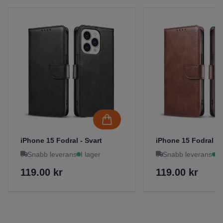
iPhone 15 Fodral - Svart
iPhone 15 Fodral - 
Snabb leverans
I lager
Snabb leverans
I 
119.00 kr
119.00 kr