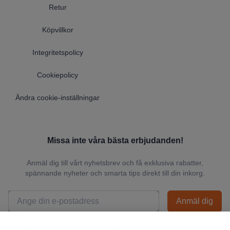
Retur
Köpvillkor
Integritetspolicy
Cookiepolicy
Ändra cookie-inställningar
Missa inte våra bästa erbjudanden!
Anmäl dig till vårt nyhetsbrev och få exklusiva rabatter,
spännande nyheter och smarta tips direkt till din inkorg.
Anmäl dig
📬 Vi skickar endast relevanta nyheter och du kan när som helst avsluta