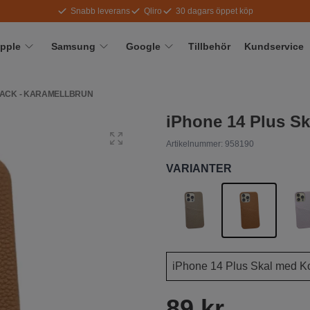
Snabb leverans
Qliro
30 dagars öppet köp
pple
Samsung
Google
Tillbehör
Kundservice
FACK - KARAMELLBRUN
iPhone 14 Plus Sk
Artikelnummer:
958190
VARIANTER
89 kr