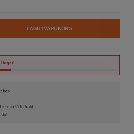
LÄGG I VARUKORG
i lager!
t köp
kr och få fri frakt
ndel