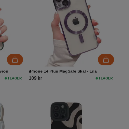
 Grön
iPhone 14 Plus MagSafe Skal - Lila
109 kr
I LAGER
I LAGER