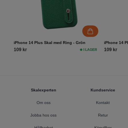
iPhone 14 Plus Skal med Ring - Grön
iPhone 14 P
109 kr
109 kr
I LAGER
Footer
Skalexperten
Kundservice
Om oss
Kontakt
Jobba hos oss
Retur
Hållbarhet
Köpvillkor