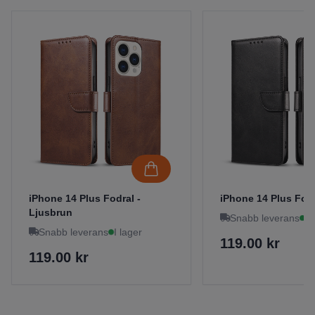
iPhone 14 Plus Fodral -
iPhone 14 Plus Fodr
Ljusbrun
Snabb leverans
I 
Snabb leverans
I lager
119.00 kr
119.00 kr