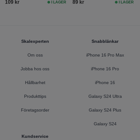
109 kr
89 kr
I LAGER
I LAGER
Footer
Skalexperten
Snabblänkar
Om oss
iPhone 16 Pro Max
Jobba hos oss
iPhone 16 Pro
Hållbarhet
iPhone 16
Produkttips
Galaxy S24 Ultra
Företagsorder
Galaxy S24 Plus
Galaxy S24
Kundservice