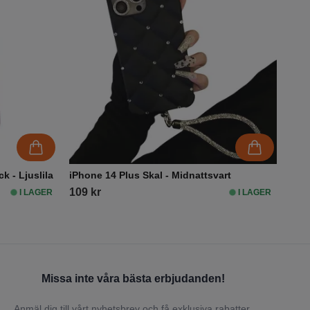
k - Ljuslila
iPhone 14 Plus Skal - Midnattsvart
109 kr
I LAGER
I LAGER
Missa inte våra bästa erbjudanden!
Anmäl dig till vårt nyhetsbrev och få exklusiva rabatter,