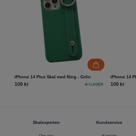
iPhone 14 Plus Skal med Ring - Grön
iPhone 14 Pl
109 kr
109 kr
I LAGER
Footer
Skalexperten
Kundservice
Om oss
Kontakt