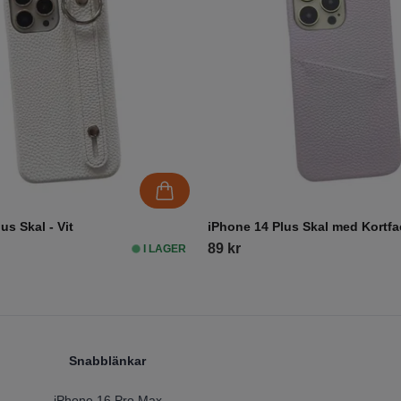
us Skal - Vit
iPhone 14 Plus Skal med Kortfac
89 kr
I LAGER
Snabblänkar
iPhone 16 Pro Max