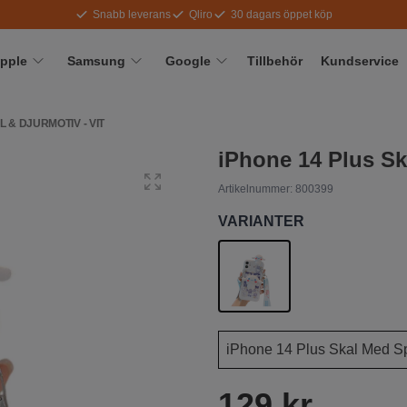
Snabb leverans
Qliro
30 dagars öppet köp
pple
Samsung
Google
Tillbehör
Kundservice
 & DJURMOTIV - VIT
iPhone 14 Plus Sk
Artikelnummer:
800399
VARIANTER
129 kr