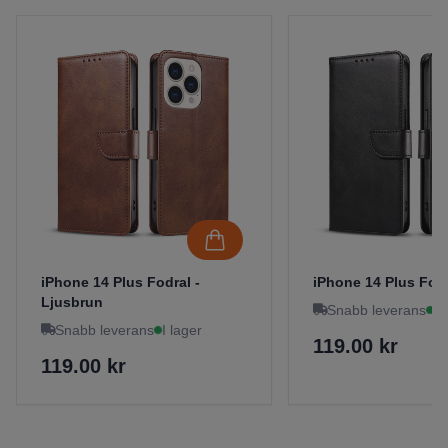
iPhone 14 Plus Fodral -
iPhone 14 Plus Fodr
Ljusbrun
Snabb leverans
I 
Snabb leverans
I lager
119.00 kr
119.00 kr