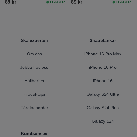
89 kr
89 kr
I LAGER
I LAGER
Footer
Skalexperten
Snabblänkar
Om oss
iPhone 16 Pro Max
Jobba hos oss
iPhone 16 Pro
Hållbarhet
iPhone 16
Produkttips
Galaxy S24 Ultra
Företagsorder
Galaxy S24 Plus
Galaxy S24
Kundservice