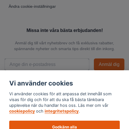
Ändra cookie-inställningar
Missa inte våra bästa erbjudanden!
Anmäl dig till vårt nyhetsbrev och få exklusiva rabatter,
spännande nyheter och smarta tips direkt till din inkorg.
Anmäl dig
📬 Vi skickar endast relevanta nyheter och du kan när som helst avsluta
Vi använder cookies
prenumerationen.
Vi använder cookies för att anpassa det innehåll som
visas för dig och för att du ska få bästa tänkbara
upplevelse när du handlar hos oss. Läs mer om vår
cookiepolicy
och
integritetspolicy
.
Godkänn alla