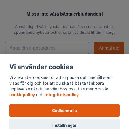
Missa inte våra bästa erbjudanden!
Anmäl dig till vårt nyhetsbrev och få exklusiva rabatter,
spännande nyheter och smarta tips direkt till din inkorg.
Anmäl dig
📬 Vi skickar endast relevanta nyheter och du kan när som helst avsluta
Vi använder cookies
prenumerationen.
Vi använder cookies för att anpassa det innehåll som
visas för dig och för att du ska få bästa tänkbara
upplevelse när du handlar hos oss. Läs mer om vår
cookiepolicy
och
integritetspolicy
.
Godkänn alla
Inställningar
© 2026 Skalexperten Sverige AB - Org.nr 559494-1576