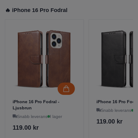
🔥 iPhone 16 Pro Fodral
iPhone 16 Pro Fodral -
iPhone 16 Pro Fodra
Ljusbrun
Snabb leverans
I 
Snabb leverans
I lager
119.00 kr
119.00 kr