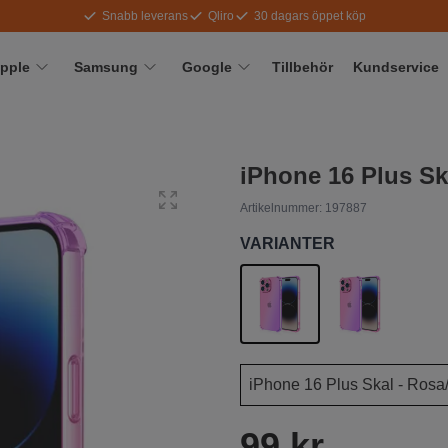
Snabb leverans
Qliro
30 dagars öppet köp
pple
Samsung
Google
Tillbehör
Kundservice
iPhone 16 Plus Ska
Artikelnummer:
197887
VARIANTER
99 kr