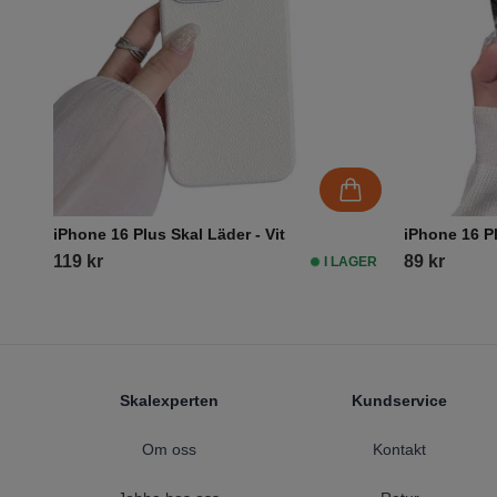
iPhone 16 Plus Skal Läder - Vit
iPhone 16 Pl
119 kr
89 kr
I LAGER
Footer
Skalexperten
Kundservice
Om oss
Kontakt