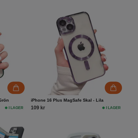
 Grön
iPhone 16 Plus MagSafe Skal - Lila
109 kr
I LAGER
I LAGER