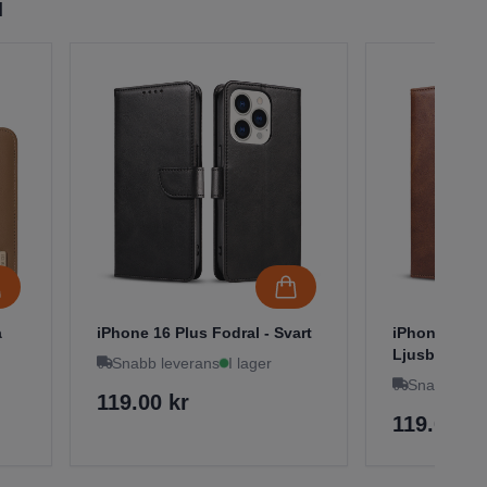
l
a
iPhone 16 Plus Fodral - Svart
iPhone 16 Pl
Ljusbrun
Snabb leverans
I lager
Snabb leve
119.00 kr
119.00 kr