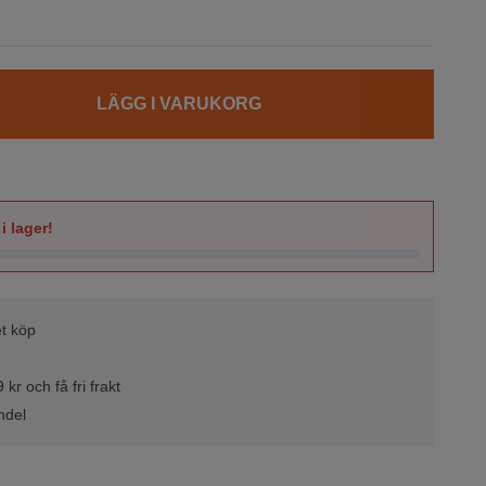
LÄGG I VARUKORG
i lager!
t köp
kr och få fri frakt
ndel