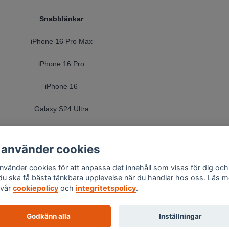
Snabblänkar
iPhone 16 Pro Max
iPhone 16 Pro
iPhone 16
Galaxy S24 Ultra
Galaxy S24 Plus
 använder cookies
Galaxy S24
använder cookies för att anpassa det innehåll som visas för dig och
 du ska få bästa tänkbara upplevelse när du handlar hos oss. Läs m
vår
cookiepolicy
och
integritetspolicy
.
Godkänn alla
Inställningar
© 2026 Skalexperten Sverige AB - Org.nr 559494-1576