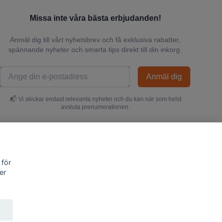
Missa inte våra bästa erbjudanden!
Anmäl dig till vårt nyhetsbrev och få exklusiva rabatter,
spännande nyheter och smarta tips direkt till din inkorg.
Anmäl dig
📬 Vi skickar endast relevanta nyheter och du kan när som helst
avsluta prenumerationen.
 för
er