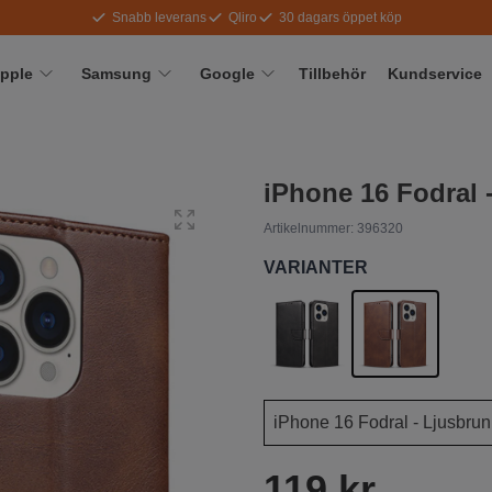
Snabb leverans
Qliro
30 dagars öppet köp
pple
Samsung
Google
Tillbehör
Kundservice
iPhone 16 Fodral 
Artikelnummer:
396320
VARIANTER
119 kr