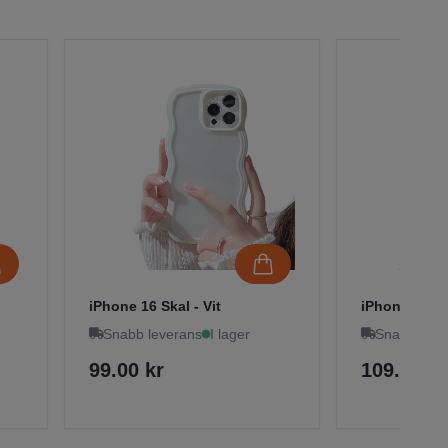
iPhone 16 Skal - Vit
iPhone 16 Ma
Snabb leverans
I lager
Snabb leve
99.00 kr
109.00 kr