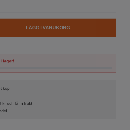
LÄGG I VARUKORG
i lager!
t köp
kr och få fri frakt
ndel