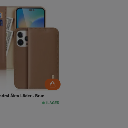
odral Äkta Läder - Brun
I LAGER