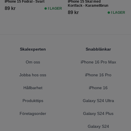
iPhone 15 Fodral - Svart
iPhone 15 Skal med
Kortfack - Karamellbrun
89 kr
I LAGER
89 kr
I LAGER
Footer
Skalexperten
Snabblänkar
Om oss
iPhone 16 Pro Max
Jobba hos oss
iPhone 16 Pro
Hållbarhet
iPhone 16
Produkttips
Galaxy S24 Ultra
Företagsorder
Galaxy S24 Plus
Galaxy S24