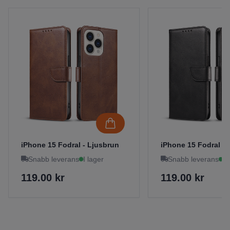
iPhone 15 Fodral - Ljusbrun
iPhone 15 Fodral - 
Snabb leverans
I lager
Snabb leverans
I 
119.00 kr
119.00 kr