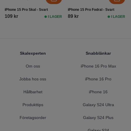
iPhone 15 Pro Skal - Svart
iPhone 15 Pro Fodral - Svart
109 kr
89 kr
I LAGER
I LAGER
Footer
Skalexperten
Snabblänkar
Om oss
iPhone 16 Pro Max
Jobba hos oss
iPhone 16 Pro
Hållbarhet
iPhone 16
Produkttips
Galaxy S24 Ultra
Företagsorder
Galaxy S24 Plus
Galaxy S24