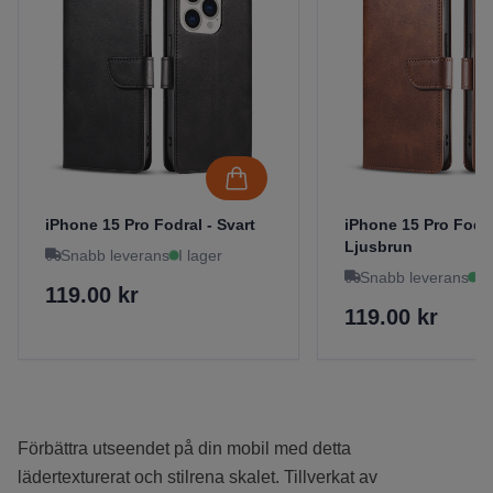
iPhone 15 Pro Fodral - Svart
iPhone 15 Pro Fodra
Ljusbrun
Snabb leverans
I lager
Snabb leverans
I 
119.00 kr
119.00 kr
Förbättra utseendet på din mobil med detta
lädertexturerat och stilrena skalet. Tillverkat av