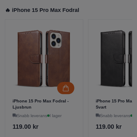
🔥 iPhone 15 Pro Max Fodral
iPhone 15 Pro Max Fodral -
iPhone 15 Pro Max F
Ljusbrun
Svart
Snabb leverans
I lager
Snabb leverans
I 
119.00 kr
119.00 kr