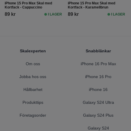
iPhone 15 Pro Max Skal med
iPhone 15 Pro Max Skal med
Kortfack - Cappuccino
Kortfack - Karamellbrun
89 kr
89 kr
I LAGER
I LAGER
Footer
Skalexperten
Snabblänkar
Om oss
iPhone 16 Pro Max
Jobba hos oss
iPhone 16 Pro
Hållbarhet
iPhone 16
Produkttips
Galaxy S24 Ultra
Företagsorder
Galaxy S24 Plus
Galaxy S24