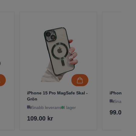
iPhone 15 Pro MagSafe Skal -
iPhone 15 Pr
Grön
Snabb leve
Snabb leverans
I lager
99.00 kr
109.00 kr