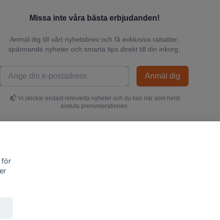
Missa inte våra bästa erbjudanden!
Anmäl dig till vårt nyhetsbrev och få exklusiva rabatter,
spännande nyheter och smarta tips direkt till din inkorg.
Anmäl dig
📬 Vi skickar endast relevanta nyheter och du kan när som helst
avsluta prenumerationen.
 för
er