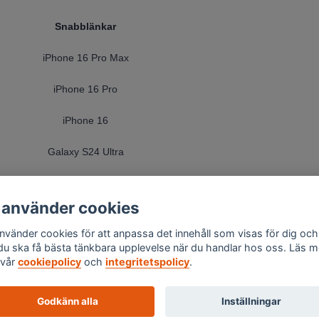
Snabblänkar
iPhone 16 Pro Max
iPhone 16 Pro
iPhone 16
Galaxy S24 Ultra
Galaxy S24 Plus
 använder cookies
Galaxy S24
använder cookies för att anpassa det innehåll som visas för dig och
 du ska få bästa tänkbara upplevelse när du handlar hos oss. Läs m
vår
cookiepolicy
och
integritetspolicy
.
Godkänn alla
Inställningar
© 2026 Skalexperten Sverige AB - Org.nr 559494-1576