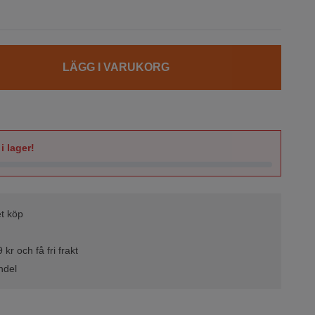
LÄGG I VARUKORG
i lager!
t köp
kr och få fri frakt
ndel