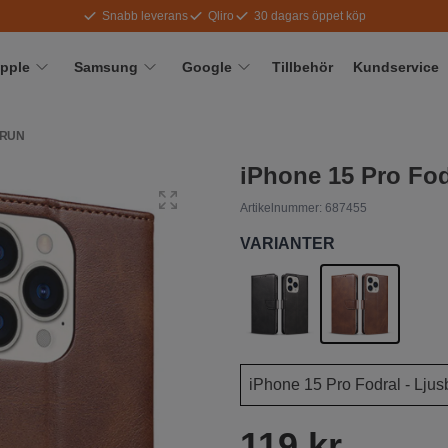
Snabb leverans
Qliro
30 dagars öppet köp
pple
Samsung
Google
Tillbehör
Kundservice
BRUN
iPhone 15 Pro Fod
Artikelnummer:
687455
VARIANTER
119 kr