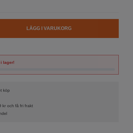
LÄGG I VARUKORG
i lager!
t köp
kr och få fri frakt
ndel