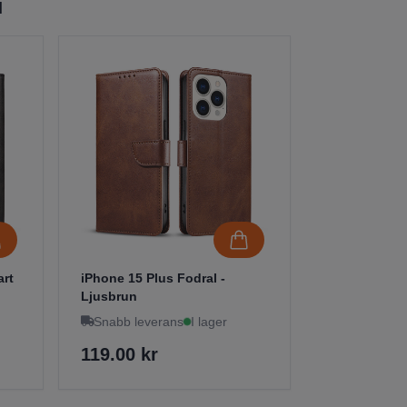
l
art
iPhone 15 Plus Fodral -
Ljusbrun
Snabb leverans
I lager
119.00 kr