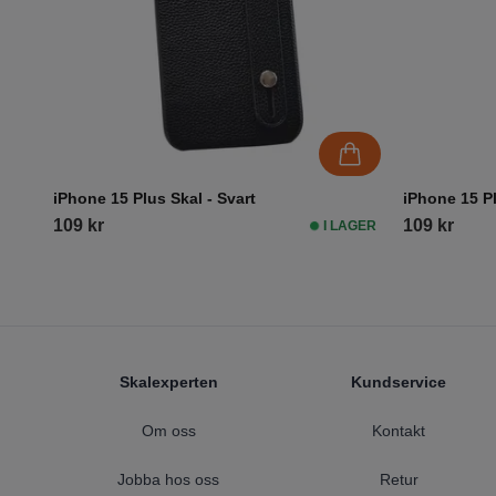
iPhone 15 Plus Skal - Svart
iPhone 15 Pl
109 kr
109 kr
I LAGER
Footer
Skalexperten
Kundservice
Om oss
Kontakt
Jobba hos oss
Retur