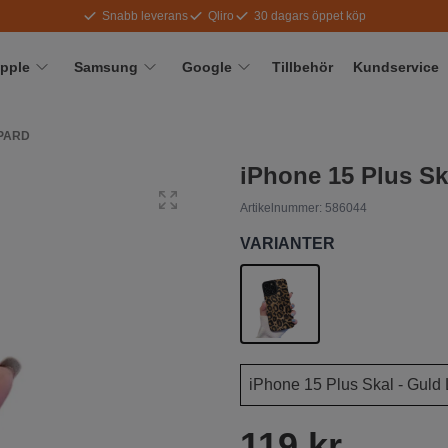
Snabb leverans
Qliro
30 dagars öppet köp
pple
Samsung
Google
Tillbehör
Kundservice
OPARD
iPhone 15 Plus Sk
Artikelnummer:
586044
VARIANTER
119 kr