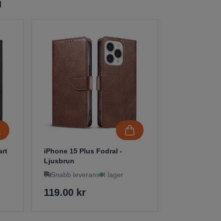
l
art
iPhone 15 Plus Fodral -
Ljusbrun
Snabb leverans
I lager
119.00 kr