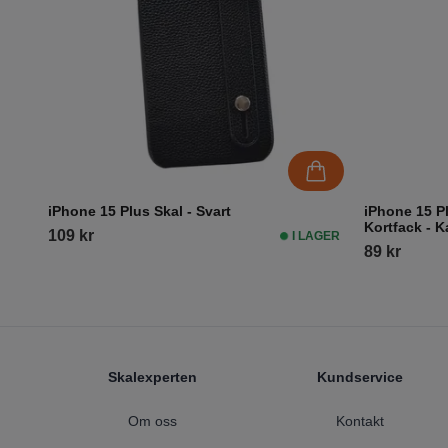
iPhone 15 Plus Skal - Svart
iPhone 15 P
Kortfack - 
109 kr
I LAGER
89 kr
Footer
Skalexperten
Kundservice
Om oss
Kontakt