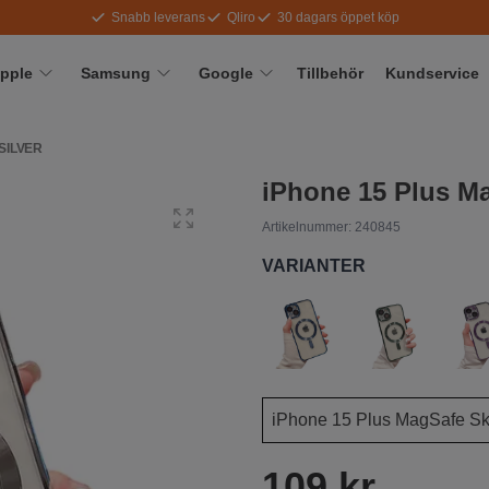
Snabb leverans
Qliro
30 dagars öppet köp
pple
Samsung
Google
Tillbehör
Kundservice
SILVER
iPhone 15 Plus Ma
Artikelnummer:
240845
VARIANTER
109 kr