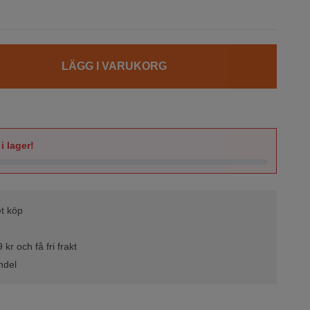
LÄGG I VARUKORG
i lager!
t köp
kr och få fri frakt
ndel