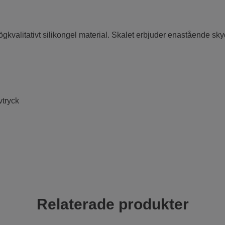
högkvalitativt silikongel material. Skalet erbjuder enastående s
vtryck
Relaterade produkter