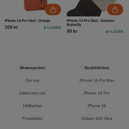
iPhone 14 Pro Skal - Orange
iPhone 14 Pro Skal - Summer
Butterfly
109 kr
I LAGER
99 kr
I LAGER
Footer
Skalexperten
Snabblänkar
Om oss
iPhone 16 Pro Max
Jobba hos oss
iPhone 16 Pro
Hållbarhet
iPhone 16
Produkttips
Galaxy S24 Ultra