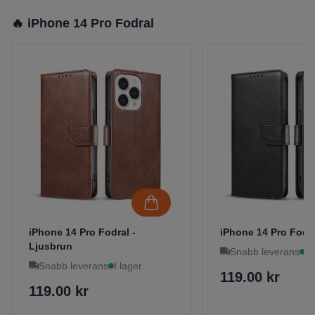
🔥 iPhone 14 Pro Fodral
iPhone 14 Pro Fodral -
iPhone 14 Pro Fodra
Ljusbrun
Snabb leverans
I 
Snabb leverans
I lager
119.00 kr
119.00 kr