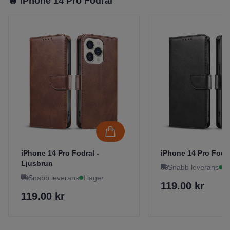
🔥 iPhone 14 Pro Fodral
iPhone 14 Pro Fodral -
iPhone 14 Pro Fodra
Ljusbrun
Snabb leverans
I 
Snabb leverans
I lager
119.00 kr
119.00 kr