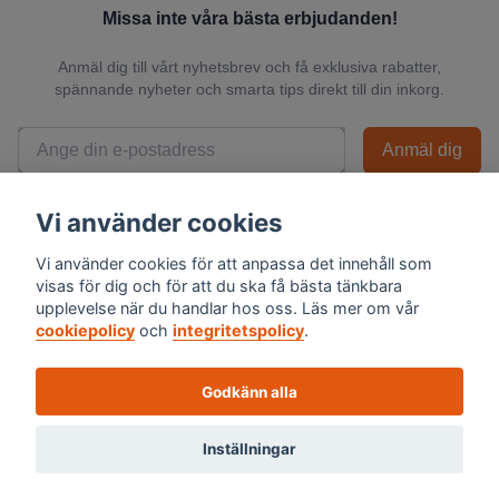
Missa inte våra bästa erbjudanden!
Anmäl dig till vårt nyhetsbrev och få exklusiva rabatter,
spännande nyheter och smarta tips direkt till din inkorg.
Anmäl dig
📬 Vi skickar endast relevanta nyheter och du kan när som helst avsluta
Vi använder cookies
prenumerationen.
Vi använder cookies för att anpassa det innehåll som
visas för dig och för att du ska få bästa tänkbara
upplevelse när du handlar hos oss. Läs mer om vår
cookiepolicy
och
integritetspolicy
.
Godkänn alla
Inställningar
© 2026 Skalexperten Sverige AB - Org.nr 559494-1576