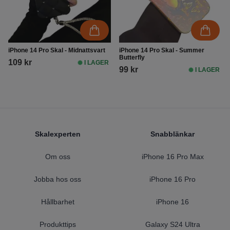
iPhone 14 Pro Skal - Midnattsvart
iPhone 14 Pro Skal - Summer
Butterfly
109 kr
I LAGER
99 kr
I LAGER
Footer
Skalexperten
Snabblänkar
Om oss
iPhone 16 Pro Max
Jobba hos oss
iPhone 16 Pro
Hållbarhet
iPhone 16
Produkttips
Galaxy S24 Ultra