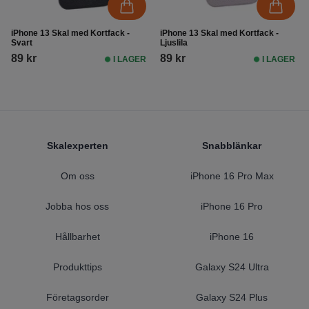
iPhone 13 Skal med Kortfack -
iPhone 13 Skal med Kortfack -
Svart
Ljuslila
89 kr
89 kr
I LAGER
I LAGER
Footer
Skalexperten
Snabblänkar
Om oss
iPhone 16 Pro Max
Jobba hos oss
iPhone 16 Pro
Hållbarhet
iPhone 16
Produkttips
Galaxy S24 Ultra
Företagsorder
Galaxy S24 Plus