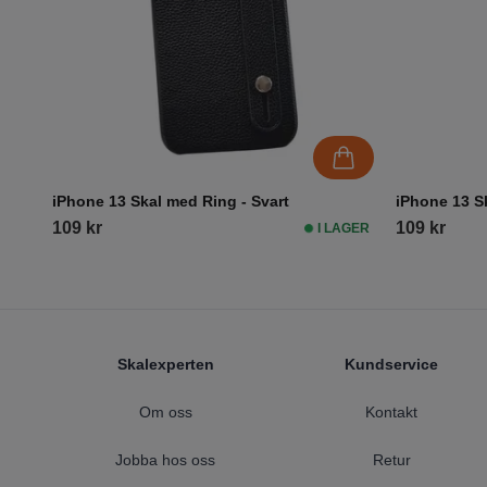
iPhone 13 Skal med Ring - Svart
iPhone 13 Sk
109 kr
109 kr
I LAGER
Footer
Skalexperten
Kundservice
Om oss
Kontakt
Jobba hos oss
Retur