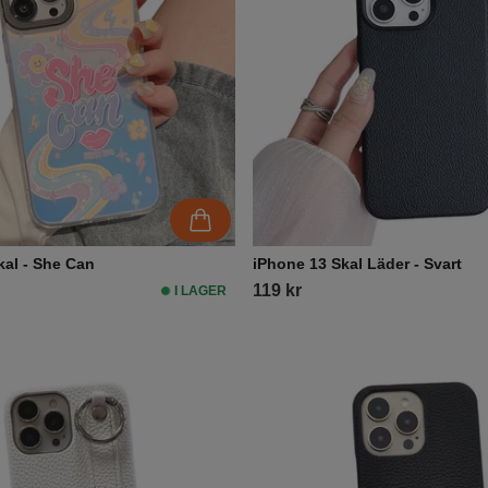
kal - She Can
iPhone 13 Skal Läder - Svart
119 kr
I LAGER