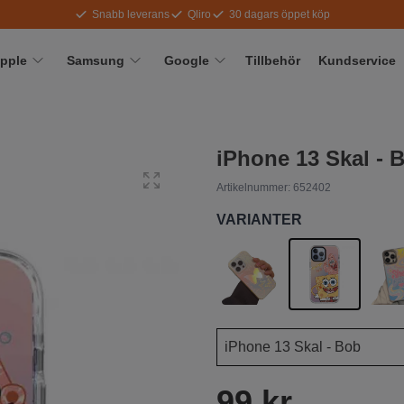
Snabb leverans
Qliro
30 dagars öppet köp
pple
Samsung
Google
Tillbehör
Kundservice
iPhone 13 Skal - 
Artikelnummer:
652402
VARIANTER
99 kr