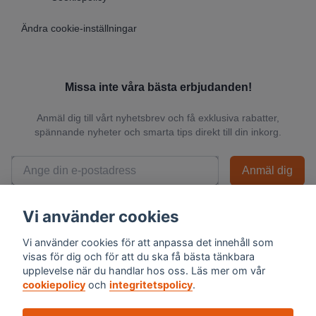
Ändra cookie-inställningar
Missa inte våra bästa erbjudanden!
Anmäl dig till vårt nyhetsbrev och få exklusiva rabatter,
spännande nyheter och smarta tips direkt till din inkorg.
Anmäl dig
📬 Vi skickar endast relevanta nyheter och du kan när som helst avsluta
Vi använder cookies
prenumerationen.
Vi använder cookies för att anpassa det innehåll som
visas för dig och för att du ska få bästa tänkbara
upplevelse när du handlar hos oss. Läs mer om vår
cookiepolicy
och
integritetspolicy
.