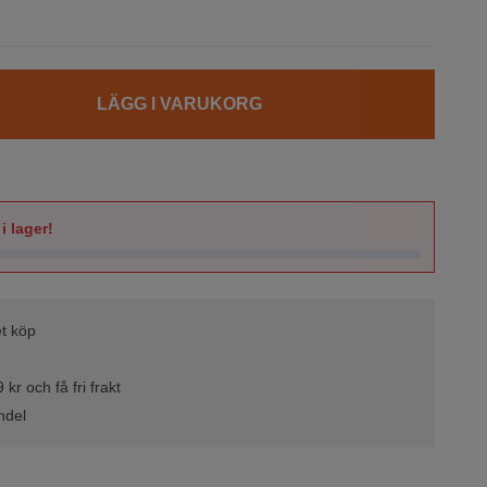
LÄGG I VARUKORG
i lager!
t köp
kr och få fri frakt
ndel