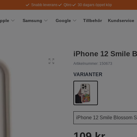
Snabb leverans
Qliro
30 dagars öppet köp
pple
Samsung
Google
Tillbehör
Kundservice
iPhone 12 Smile B
Artikelnummer:
150673
VARIANTER
109 kr