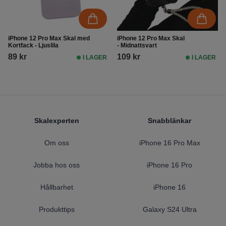
iPhone 12 Pro Max Skal med
iPhone 12 Pro Max Skal
Kortfack - Ljuslila
- Midnattsvart
89 kr
109 kr
I LAGER
I LAGER
Footer
Skalexperten
Snabblänkar
Om oss
iPhone 16 Pro Max
Jobba hos oss
iPhone 16 Pro
Hållbarhet
iPhone 16
Produkttips
Galaxy S24 Ultra