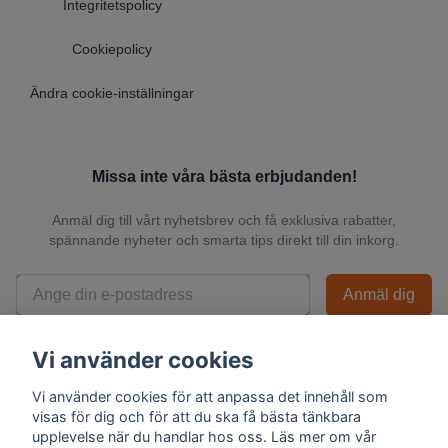
Integritetspolicy
Cookiepolicy
Ändra cookie-inställningar
Missa inte våra bästa erbjudanden!
Anmäl dig till vårt nyhetsbrev och få exklusiva rabatter,
spännande nyheter och smarta tips direkt till din inkorg.
Anmäl dig
📬 Vi skickar endast relevanta nyheter och du kan när som helst avsluta
Vi använder cookies
prenumerationen.
Vi använder cookies för att anpassa det innehåll som
visas för dig och för att du ska få bästa tänkbara
upplevelse när du handlar hos oss. Läs mer om vår