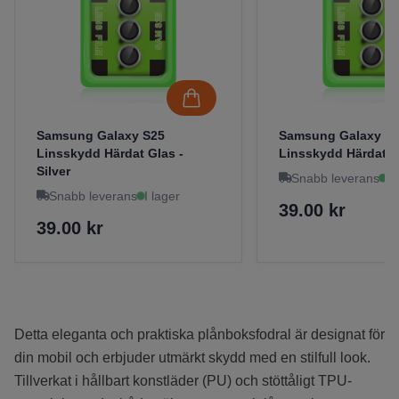
Samsung Galaxy S25
Samsung Galaxy S
Linsskydd Härdat Glas -
Linsskydd Härdat Gl
Silver
Snabb leverans
I 
Snabb leverans
I lager
39.00 kr
39.00 kr
Detta eleganta och praktiska plånboksfodral är designat för
din mobil och erbjuder utmärkt skydd med en stilfull look.
Tillverkat i hållbart konstläder (PU) och stöttåligt TPU-