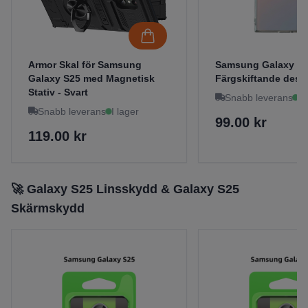
Armor Skal för Samsung
Samsung Galaxy S25
Galaxy S25 med Magnetisk
Färgskiftande desi
Stativ - Svart
Snabb leverans
I 
Snabb leverans
I lager
99.00 kr
119.00 kr
🚀 Galaxy S25 Linsskydd & Galaxy S25
Skärmskydd