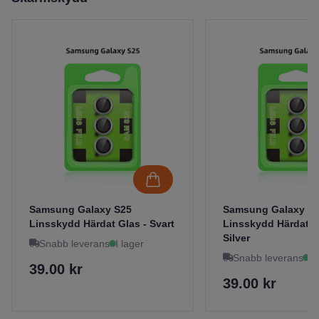
Samsung Galaxy S25
Samsung Galaxy S
Linsskydd Härdat Glas - Svart
Linsskydd Härdat G
Silver
Snabb leverans
I lager
Snabb leverans
I 
39.00 kr
39.00 kr