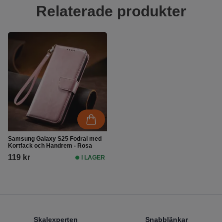
Relaterade produkter
Samsung Galaxy S25 Fodral med
Kortfack och Handrem - Rosa
119 kr
I LAGER
Footer
Skalexperten
Snabblänkar