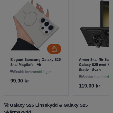
Elegant Samsung Galaxy S25
Armor Skal för Sam
Skal MagSafe - Vit
Galaxy S25 med Ma
Stativ - Svart
Snabb leverans
I lager
Snabb leverans
I 
99.00 kr
119.00 kr
🚀 Galaxy S25 Linsskydd & Galaxy S25
Skärmskydd