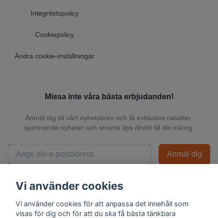
Integritetspolicy
Cookiepolicy
Ändra cookie-inställningar
Missa inte våra bästa erbjudanden!
Anmäl dig till vårt nyhetsbrev och få exklusiva rabatter,
spännande nyheter och smarta tips direkt till din inkorg.
Anmäl dig
📬 Vi skickar endast relevanta nyheter och du kan när som helst avsluta
Vi använder cookies
prenumerationen.
Vi använder cookies för att anpassa det innehåll som
visas för dig och för att du ska få bästa tänkbara